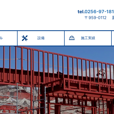
tel.
0256-97-181
〒959-0112
み
設備
施工実績