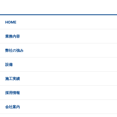
HOME
業務内容
弊社の強み
設備
施工実績
採用情報
会社案内